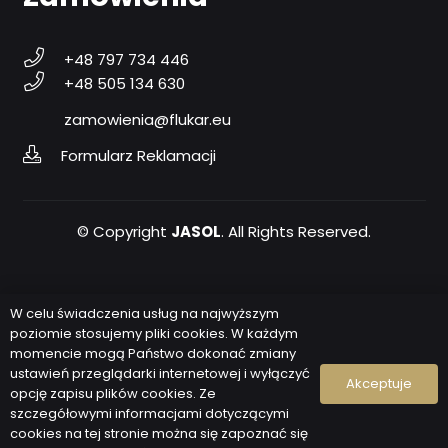
+48 797 734 446
+48 505 134 630
zamowienia@flukar.eu
Formularz Reklamacji
© Copyright
JASOL
. All Rights Reserved.
Polityka prywatności
W celu świadczenia usług na najwyższym
poziomie stosujemy pliki cookies. W każdym
momencie mogą Państwo dokonać zmiany
RODO
ustawień przeglądarki internetowej i wyłączyć
Akceptuje
opcję zapisu plików cookies. Ze
szczegółowymi informacjami dotyczącymi
Fundusze Europejskie
cookies na tej stronie można się zapoznać się