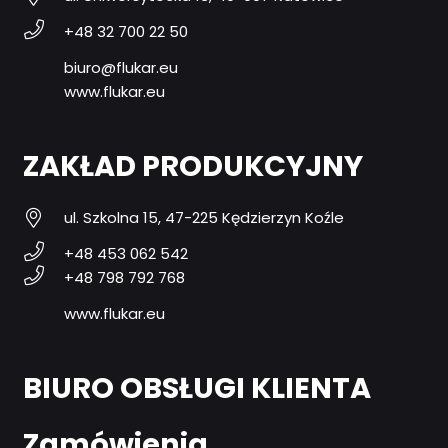
+48 32 700 22 50
biuro@flukar.eu
www.flukar.eu
ZAKŁAD PRODUKCYJNY
ul. Szkolna 15, 47-225 Kędzierzyn Koźle
+48 453 062 542
+48 798 792 768
www.flukar.eu
BIURO OBSŁUGI KLIENTA
Zamówienia