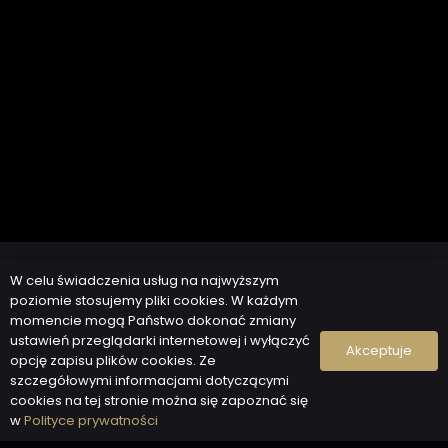
Контакт
W celu świadczenia usług na najwyższym
poziomie stosujemy pliki cookies. W każdym
momencie mogą Państwo dokonać zmiany
ustawień przeglądarki internetowej i wyłączyć
Akceptuje
opcję zapisu plików cookies. Ze
szczegółowymi informacjami dotyczącymi
Седалище:
cookies na tej stronie można się zapoznać się
w
Polityce prywatności
Flukar Sp. z o.o.