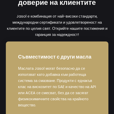
доверие на клиентите
Jasol е комбинация от най-високи стандарти,
международни сертификати и удовлетвореност на
клиентите по целия свят. Открийте нашите постижения и
гаранция за надеждност!
Съвместимост с други масла
Маслата Jasol могат безопасно да се
използват като добавка към работеща
система за смазване. Продукти с еднакъв
клас на вискозитет по SAE и качество на API
или ACEA се смесват, без да се засягат
физикохимичните свойства на крайното
вещество.