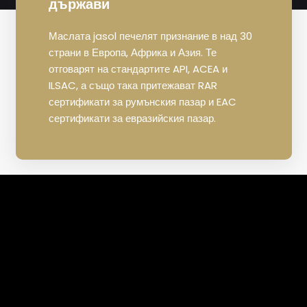
държави
Маслата jasol печелят признание в над 30
страни в Европа, Африка и Азия. Те
отговарят на стандартите API, ACEA и
ILSAC, а също така притежават RAR
сертификати за румънския пазар и EAC
сертификати за евразийския пазар.