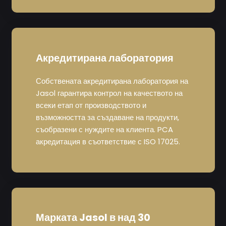
Акредитирана лаборатория
Собствената акредитирана лаборатория на
Jasol гарантира контрол на качеството на
всеки етап от производството и
възможността за създаване на продукти,
съобразени с нуждите на клиента. PCA
акредитация в съответствие с ISO 17025.
Марката Jasol в над 30