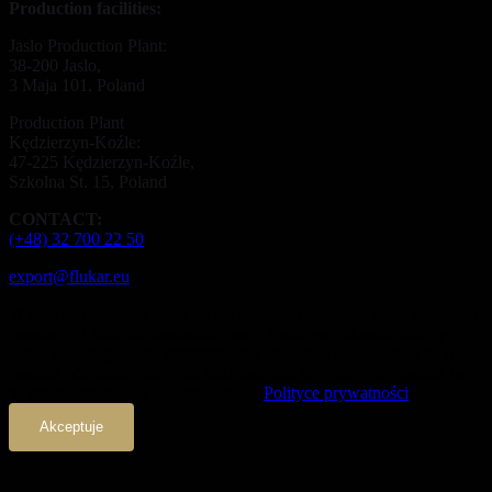
Production facilities:
Jaslo Production Plant:
38-200 Jaslo,
3 Maja 101, Poland
Production Plant
Kędzierzyn-Koźle:
47-225 Kędzierzyn-Koźle,
Szkolna St. 15, Poland
CONTACT:
(+48) 32 700 22 50
export@flukar.eu
W celu świadczenia usług na najwyższym poziomie stosujemy pliki
cookies. W każdym momencie mogą Państwo dokonać zmiany
ustawień przeglądarki internetowej i wyłączyć opcję zapisu plików
cookies. Ze szczegółowymi informacjami dotyczącymi cookies na
tej stronie można się zapoznać się w
Polityce prywatności
Akceptuje