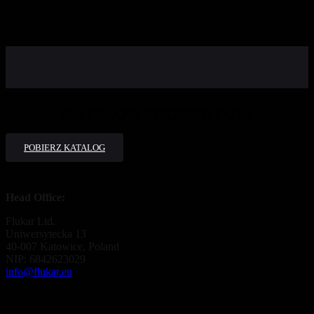
KATALOG PRODUKTÓW
POBIERZ KATALOG
Head Office:
Flukar Ltd.
Uniwersytecka 13
40-007 Katowice, Poland
NIP: 6842623029
info@flukar.eu