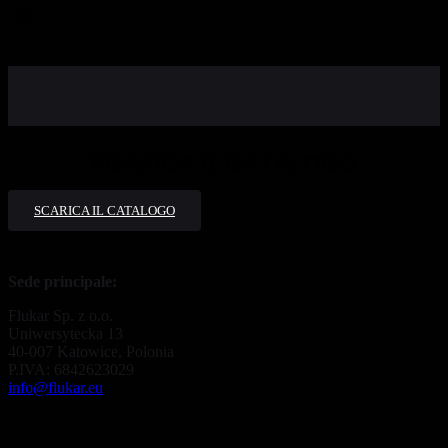
SCARICA IL CATALOGO
SCARICA IL CATALOGO
Sede principale:
Flukar Sp. z o.o.
Uniwersytecka 13
40-007 Katowice, Polonia
P.IVA: 6842623029
info@flukar.eu