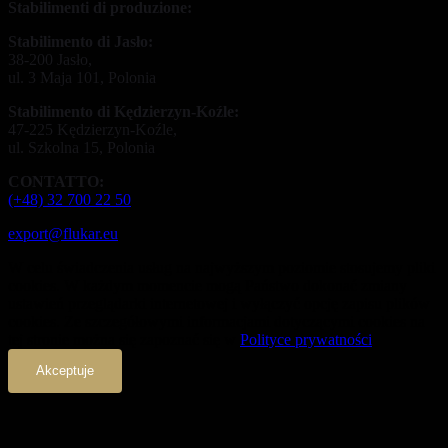
Stabilimenti di produzione:
Stabilimento di Jasło:
38-200 Jasło,
ul. 3 Maja 101, Polonia
Stabilimento di Kędzierzyn-Koźle:
47-225 Kędzierzyn-Koźle,
ul. Szkolna 15, Polonia
CONTATTO:
(+48) 32 700 22 50
export@flukar.eu
W celu świadczenia usług na najwyższym poziomie stosujemy pliki
cookies. W każdym momencie mogą Państwo dokonać zmiany
ustawień przeglądarki internetowej i wyłączyć opcję zapisu plików
cookies. Ze szczegółowymi informacjami dotyczącymi cookies na
tej stronie można się zapoznać się w
Polityce prywatności
Akceptuje