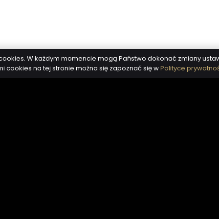
i cookies. W każdym momencie mogą Państwo dokonać zmiany ustawie
 cookies na tej stronie można się zapoznać się w
Polityce prywatno
á kancelária:
Výrobné závody:
Sp. z o.o.
Výrobný závod Jasło:
sytecka 13
38-200 Jasło,