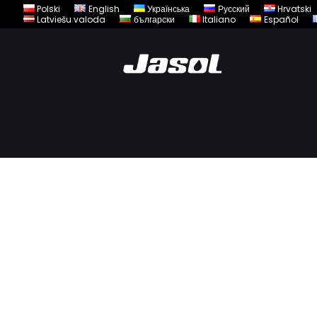
Polski
English
Українська
Русский
Hrvatski
Latviešu valoda
български
Italiano
Español