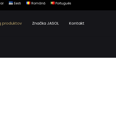
ar
Eesti
Română
Português
g produktov
Značka JASOL
Kontakt