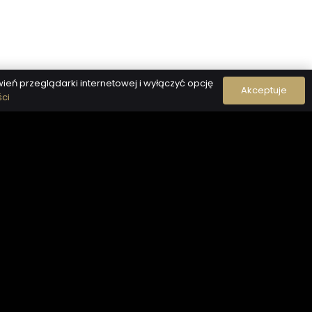
ń przeglądarki internetowej i wyłączyć opcję
Akceptuje
ści
KONTAKT:
(+48) 32 700 22 50
export@flukar.eu