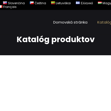
Slovenčina
Čeština
Lietuviškai
Ελληνικά
Magy
Français
Domovská stránka
Kataló
Katalóg produktov