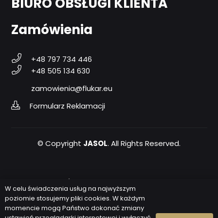
BIURO OBSŁUGI KLIENTA
Zamówienia
+48 797 734 446
+48 505 134 630
zamowienia@flukar.eu
Formularz Reklamacji
© Copyright
JASOL
. All Rights Reserved.
Polityka prywatności
W celu świadczenia usług na najwyższym
poziomie stosujemy pliki cookies. W każdym
RODO
momencie mogą Państwo dokonać zmiany
ustawień przeglądarki internetowej i wyłączyć