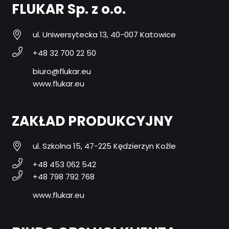
FLUKAR Sp. z o.o.
ul. Uniwersytecka 13, 40-007 Katowice
+48 32 700 22 50
biuro@flukar.eu
www.flukar.eu
ZAKŁAD PRODUKCYJNY
ul. Szkolna 15, 47-225 Kędzierzyn Koźle
+48 453 062 542
+48 798 792 768
www.flukar.eu