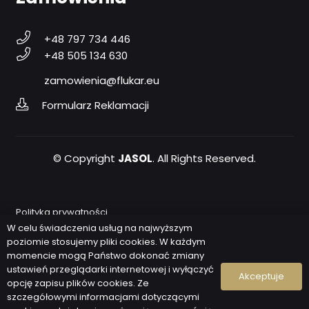
+48 797 734 446
+48 505 134 630
zamowienia@flukar.eu
Formularz Reklamacji
© Copyright
JASOL
. All Rights Reserved.
Polityka prywatności
W celu świadczenia usług na najwyższym
poziomie stosujemy pliki cookies. W każdym
RODO
momencie mogą Państwo dokonać zmiany
ustawień przeglądarki internetowej i wyłączyć
Akceptuje
opcję zapisu plików cookies. Ze
Fundusze Europejskie
szczegółowymi informacjami dotyczącymi