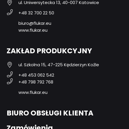
ul. Uniwersytecka 13, 40-007 Katowice
+48 32 700 22 50
biuro@flukar.eu
www.flukar.eu
ZAKŁAD PRODUKCYJNY
ul. Szkolna 15, 47-225 Kędzierzyn Koźle
+48 453 062 542
+48 798 792 768
www.flukar.eu
BIURO OBSŁUGI KLIENTA
Zamówienia