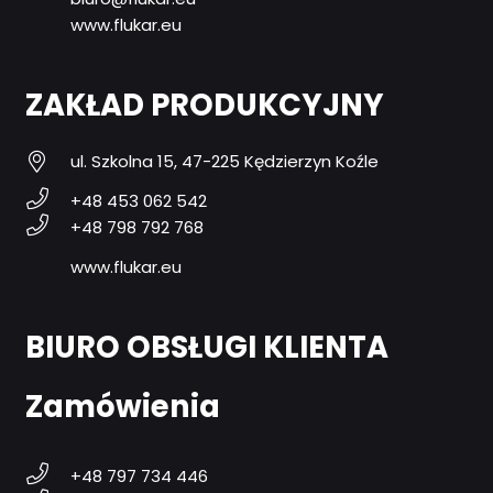
www.flukar.eu
ZAKŁAD PRODUKCYJNY
ul. Szkolna 15, 47-225 Kędzierzyn Koźle
+48 453 062 542
+48 798 792 768
www.flukar.eu
BIURO OBSŁUGI KLIENTA
Zamówienia
+48 797 734 446