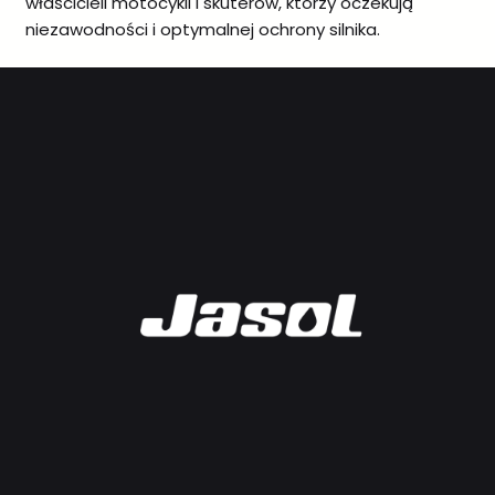
właścicieli motocykli i skuterów, którzy oczekują
niezawodności i optymalnej ochrony silnika.