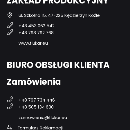
ZAKŁAD PRODUKCYJNY
ul. Szkolna 15, 47-225 Kędzierzyn Koźle
+48 453 062 542
+48 798 792 768
www.flukar.eu
BIURO OBSŁUGI KLIENTA
Zamówienia
+48 797 734 446
+48 505 134 630
zamowienia@flukar.eu
Formularz Reklamacji