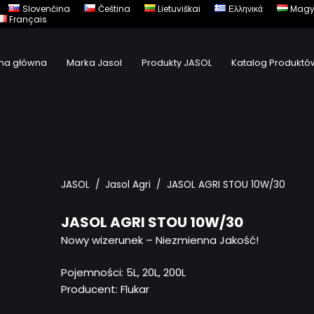
Slovenčina
Čeština
Lietuviškai
Ελληνικά
Magy
Français
ona główna
Marka Jasol
Produkty JASOL
Katalog Produktó
Oleje do przekładni przemysłowych
Oleje do urządzeń
JASOL
/
Jasol Agri
/
JASOL AGRI STOU 10W/30
JASOL AGRI STOU 10W/30
Nowy wizerunek – Niezmienna Jakość!
Pojemności:
5L, 20L, 200L
Producent: Flukar