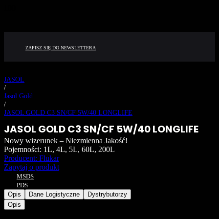
ZAPISZ SIĘ DO NEWSLETTERA
JASOL
/
Jasol Gold
/
JASOL GOLD C3 SN/CF 5W/40 LONGLIFE
JASOL GOLD C3 SN/CF 5W/40 LONGLIFE
Nowy wizerunek – Niezmienna Jakość!
Pojemności:
1L, 4L, 5L, 60L, 200L
Producent: Flukar
Zapytaj o produkt
MSDS
PDS
Opis
Dane Logistyczne
Dystrybutorzy
Opis