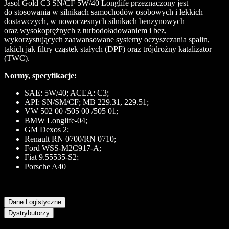
Jasol Gold C3 SN/CF 5W/40 Longlife przeznaczony jest
do stosowania w silnikach samochodów osobowych i lekkich
dostawczych, w nowoczesnych silnikach benzynowych
oraz wysokoprężnych z turbodoładowaniem i bez,
wykorzystujących zaawansowane systemy oczyszczania spalin,
takich jak filtry cząstek stałych (DPF) oraz trójdrożny katalizator
(TWC).
Normy, specyfikacje:
SAE: 5W/40; ACEA: C3;
API: SN/SM/CF; MB 229.31, 229.51;
VW 502 00 /505 00 /505 01;
BMW Longlife-04;
GM Dexos 2;
Renault RN 0700/RN 0710;
Ford WSS-M2C917-A;
Fiat 9.55535-S2;
Porsche A40
Dane Logistyczne
Dystrybutorzy