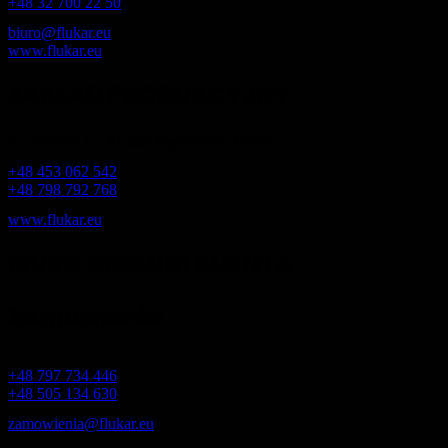
+48 32 700 22 50
biuro@flukar.eu
www.flukar.eu
ZAKŁAD PRODUKCYJNY
ul. Szkolna 15, 47-225 Kędzierzyn Koźle
+48 453 062 542
+48 798 792 768
www.flukar.eu
BIURO OBSŁUGI KLIENTA
Zamówienia
+48 797 734 446
+48 505 134 630
zamowienia@flukar.eu