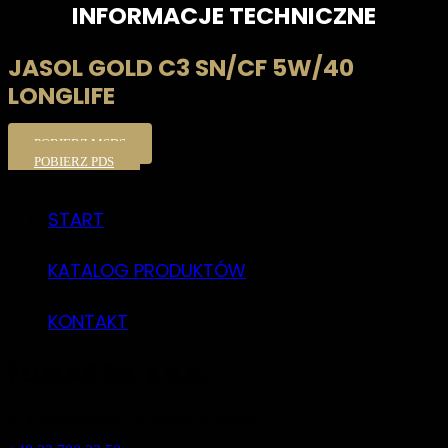
INFORMACJE TECHNICZNE
JASOL GOLD C3 SN/CF 5W/40
LONGLIFE
POBIERZ MSDS
POBIERZ PDS
START
KATALOG PRODUKTÓW
KONTAKT
FLUKAR Sp. z o.o.
ul. Uniwersytecka 13, 40-007 Katowice