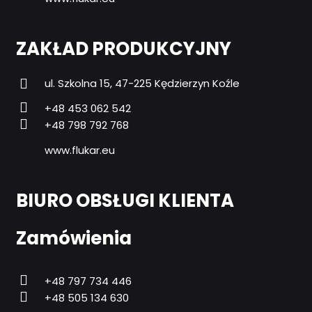
ZAKŁAD PRODUKCYJNY
ul. Szkolna 15, 47-225 Kędzierzyn Koźle
+48 453 062 542
+48 798 792 768
www.flukar.eu
BIURO OBSŁUGI KLIENTA
Zamówienia
+48 797 734 446
+48 505 134 630