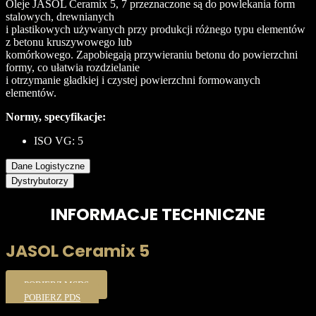
Oleje JASOL Ceramix 5, 7 przeznaczone są do powlekania form
stalowych, drewnianych
i plastikowych używanych przy produkcji różnego typu elementów
z betonu kruszywowego lub
komórkowego. Zapobiegają przywieraniu betonu do powierzchni
formy, co ułatwia rozdzielanie
i otrzymanie gładkiej i czystej powierzchni formowanych
elementów.
Normy, specyfikacje:
ISO VG: 5
Dane Logistyczne
Dystrybutorzy
INFORMACJE TECHNICZNE
JASOL Ceramix 5
POBIERZ MSDS
POBIERZ PDS