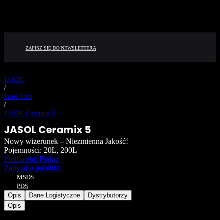
ZAPISZ SIĘ DO NEWSLETTERA
JASOL
/
Jasol Tech
/
JASOL Ceramix 5
JASOL Ceramix 5
Nowy wizerunek – Niezmienna Jakość!
Pojemności:
20L, 200L
Producent: Flukar
Zapytaj o produkt
MSDS
PDS
Opis
Dane Logistyczne
Dystrybutorzy
Opis