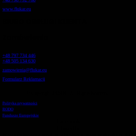
www.flukar.eu
BIURO OBSŁUGI KLIENTA
Zamówienia
+48 797 734 446
+48 505 134 630
zamowienia@flukar.eu
Formularz Reklamacji
© Copyright
JASOL
. All Rights Reserved.
Polityka prywatności
RODO
Fundusze Europejskie
Facebook
LinkedIn
W celu świadczenia usług na najwyższym poziomie stosujemy pliki