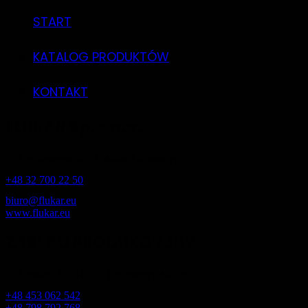
START
KATALOG PRODUKTÓW
KONTAKT
FLUKAR Sp. z o.o.
ul. Uniwersytecka 13, 40-007 Katowice
+48 32 700 22 50
biuro@flukar.eu
www.flukar.eu
ZAKŁAD PRODUKCYJNY
ul. Szkolna 15, 47-225 Kędzierzyn Koźle
+48 453 062 542
+48 798 792 768