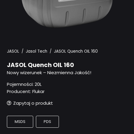
JASOL
/
Jasol Tech
/
JASOL Quench OIL 160
JASOL Quench OIL 160
Nowy wizerunek – Niezmienna Jakość!
Pojemności:
20L
Producent: Flukar
Zapytaj o produkt
MSDS
PDS