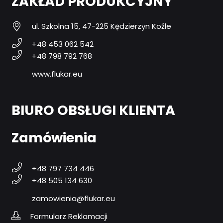
ZAKŁAD PRODUKCYJNY
ul. Szkolna 15, 47-225 Kędzierzyn Koźle
+48 453 062 542
+48 798 792 768
www.flukar.eu
BIURO OBSŁUGI KLIENTA
Zamówienia
+48 797 734 446
+48 505 134 630
zamowienia@flukar.eu
Formularz Reklamacji