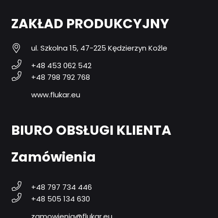
ZAKŁAD PRODUKCYJNY
ul. Szkolna 15, 47-225 Kędzierzyn Koźle
+48 453 062 542
+48 798 792 768
www.flukar.eu
BIURO OBSŁUGI KLIENTA
Zamówienia
+48 797 734 446
+48 505 134 630
zamowienia@flukar.eu