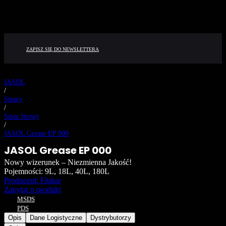
ZAPISZ SIĘ DO NEWSLETTERA
JASOL
/
Smary
/
Smar litowy
/
JASOL Grease EP 000
JASOL Grease EP 000
Nowy wizerunek – Niezmienna Jakość!
Pojemności:
9L, 18L, 40L, 180L
Producent: Flukar
Zapytaj o produkt
MSDS
PDS
Opis
Dane Logistyczne
Dystrybutorzy