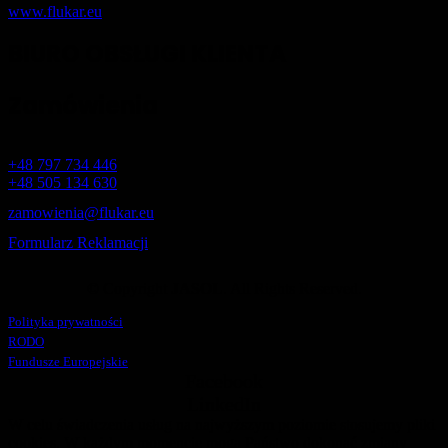
www.flukar.eu
BIURO OBSŁUGI KLIENTA
Zamówienia
+48 797 734 446
+48 505 134 630
zamowienia@flukar.eu
Formularz Reklamacji
© Copyright
JASOL
. All Rights Reserved.
Polityka prywatności
RODO
Fundusze Europejskie
Facebook
LinkedIn
W celu świadczenia usług na najwyższym poziomie stosujemy pliki
cookies. W każdym momencie mogą Państwo dokonać zmiany