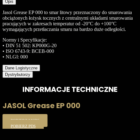
Opis
Jasol Grease EP 000 to smar litowy przeznaczony do smarowania
obciążonych łożysk tocznych z centralnymi układami smarowania
pracujących w zakresach temperatur od -20°C do +100°C
wymagających przetłaczania smaru na bardzo duże odległości.
Normy i Specyfikacje:
• DIN 51 502: KP000G-20
• ISO 6743-9: BCEB-000
• NLGI: 000
Dane Logistyczne
Dystrybutorzy
INFORMACJE TECHNICZNE
JASOL Grease EP 000
POBIERZ MSDS
POBIERZ PDS