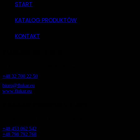
START
KATALOG PRODUKTÓW
KONTAKT
FLUKAR Sp. z o.o.
ul. Uniwersytecka 13, 40-007 Katowice
+48 32 700 22 50
biuro@flukar.eu
www.flukar.eu
ZAKŁAD PRODUKCYJNY
ul. Szkolna 15, 47-225 Kędzierzyn Koźle
+48 453 062 542
+48 798 792 768