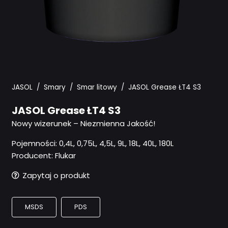
JASOL
/
Smary
/
Smar litowy
/
JASOL Grease ŁT4 S3
JASOL Grease ŁT4 S3
Nowy wizerunek – Niezmienna Jakość!
Pojemności:
0,4L, 0,75L, 4,5L, 9L, 18L, 40L, 180L
Producent: Flukar
Zapytaj o produkt
MSDS
PDS