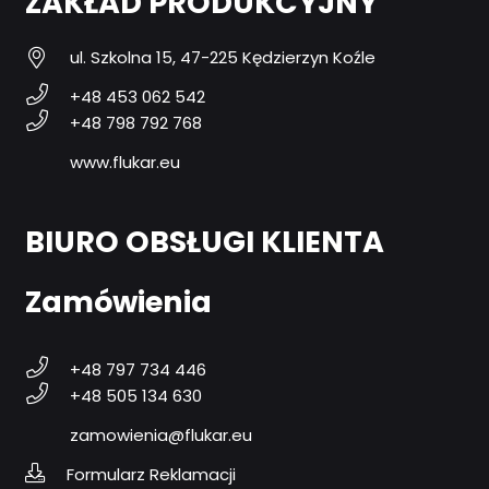
ZAKŁAD PRODUKCYJNY
ul. Szkolna 15, 47-225 Kędzierzyn Koźle
+48 453 062 542
+48 798 792 768
www.flukar.eu
BIURO OBSŁUGI KLIENTA
Zamówienia
+48 797 734 446
+48 505 134 630
zamowienia@flukar.eu
Formularz Reklamacji