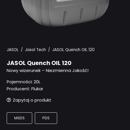
JASOL
/
Jasol Tech
/
JASOL Quench OIL 120
JASOL Quench OIL 120
Nowy wizerunek – Niezmienna Jakość!
Pojemności:
20L
Producent: Flukar
Zapytaj o produkt
MSDS
PDS