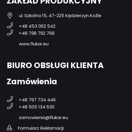
ZAKŁAD PRODUKCYJNY
ul. Szkolna 15, 47-225 Kędzierzyn Koźle
+48 453 062 542
+48 798 792 768
www.flukar.eu
BIURO OBSŁUGI KLIENTA
Zamówienia
+48 797 734 446
+48 505 134 630
zamowienia@flukar.eu
Formularz Reklamacji